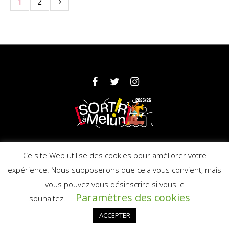
1
2
Partenaires
Mentions légales
Ce site Web utilise des cookies pour améliorer votre
expérience. Nous supposerons que cela vous convient, mais
vous pouvez vous désinscrire si vous le
© 2025 Ville de Melun - Licence : PLATESV-
Paramètres des cookies
R-2019-000706
souhaitez.
ACCEPTER