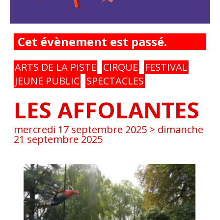
Cet évènement est passé.
ARTS DE LA PISTE
CIRQUE
FESTIVAL
JEUNE PUBLIC
SPECTACLES
LES AFFOLANTES
mercredi 17 septembre 2025
>
dimanche
21 septembre 2025