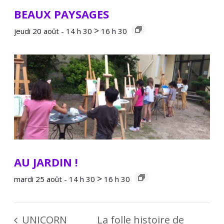
BEAUX PAYSAGES
>
jeudi 20 août - 14 h 30
16 h 30
AU JARDIN !
>
mardi 25 août - 14 h 30
16 h 30
UNICORN
La folle histoire de