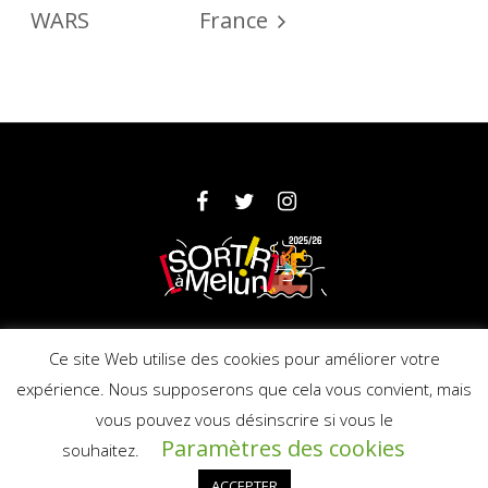
WARS
France
Partenaires
Mentions légales
Ce site Web utilise des cookies pour améliorer votre
expérience. Nous supposerons que cela vous convient, mais
vous pouvez vous désinscrire si vous le
© 2025 Ville de Melun - Licence : PLATESV-
Paramètres des cookies
R-2019-000706
souhaitez.
ACCEPTER