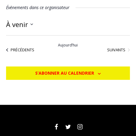
Évènements dans ce organisateur
À venir
Sélectionnez
une
Aujourd’hui
date.
ÉVÈNEMENTS
ÉVÈNEMENTS
SUIVANTS
PRÉCÉDENTS
S’ABONNER AU CALENDRIER