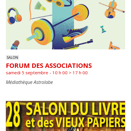
Con
Of
date
Events
In
Photo
View
SALON
FORUM DES ASSOCIATIONS
samedi 5 septembre - 10 h 00
>
17 h 00
Médiathèque Astrolabe