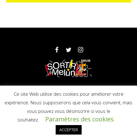
Partenaires
Mentions légales
Ce site Web utilise des cookies pour améliorer votre
expérience. Nous supposerons que cela vous convient, mais
vous pouvez vous désinscrire si vous le
© 2025 Ville de Melun - Licence : PLATESV-
Paramètres des cookies
R-2019-000706
souhaitez.
ACCEPTER