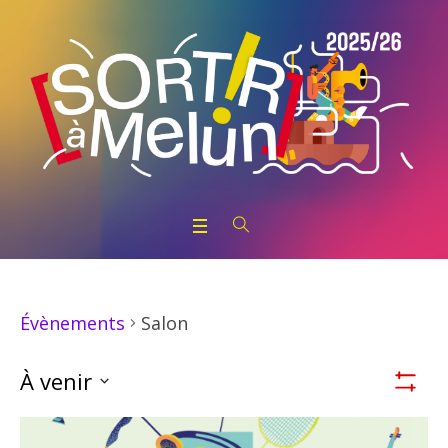
Salon
Évènements
Nav
À venir
Montrer
Par
Sélectionnez
List
la