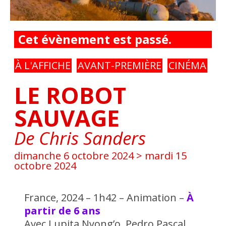
Cet évènement est passé.
À L'AFFICHE
AVANT-PREMIÈRE
CINÉMA
LE ROBOT
SAUVAGE
De Chris Sanders
dimanche 6 octobre 2024
>
mardi 15
octobre 2024
France, 2024 – 1h42
–
Animation –
À
partir de 6 ans
Avec Lupita Nyong’o, Pedro Pascal,