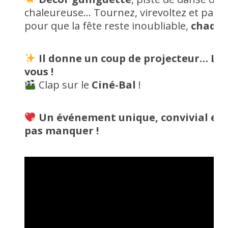
chaleureuse… Tournez, virevoltez et parta
pour que la fête reste inoubliable,
chaque
Il donne un coup de projecteur… La «
vous !
Clap sur le
Ciné-Bal
!
Un événement unique, convivial et 
pas manquer !
Lecteur
vidéo