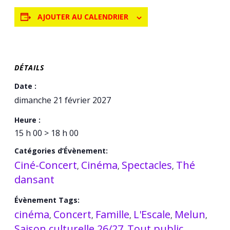
AJOUTER AU CALENDRIER
DÉTAILS
Date :
dimanche 21 février 2027
Heure :
15 h 00 > 18 h 00
Catégories d’Évènement:
Ciné-Concert
Cinéma
Spectacles
Thé
,
,
,
dansant
Évènement Tags:
cinéma
Concert
Famille
L'Escale
Melun
,
,
,
,
,
Saison culturelle 26/27
Tout public
,