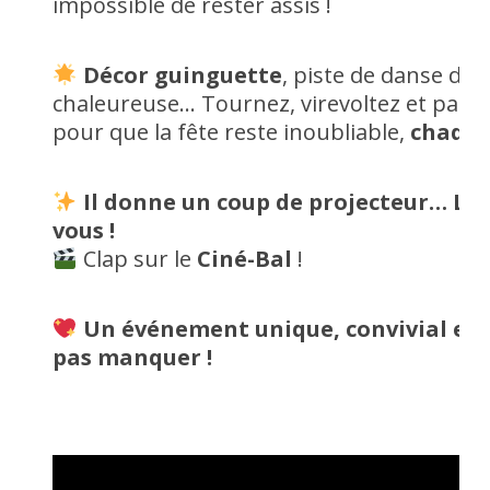
impossible de rester assis !
Décor guinguette
, piste de danse dé
chaleureuse… Tournez, virevoltez et parta
pour que la fête reste inoubliable,
chaque
Il donne un coup de projecteur… La «
vous !
Clap sur le
Ciné-Bal
!
Un événement unique, convivial et 
pas manquer !
Lecteur