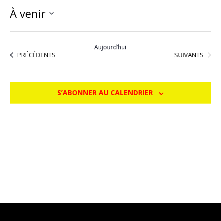
À venir
Sélectionnez
une
Aujourd’hui
date.
ÉVÈNEMENTS
ÉVÈNEMENTS
SUIVANTS
PRÉCÉDENTS
S’ABONNER AU CALENDRIER