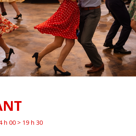
ANT
4 h 00
>
19 h 30