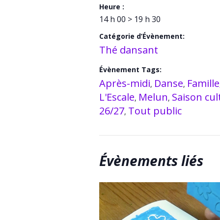
Heure :
14 h 00 > 19 h 30
Catégorie d’Évènement:
Thé dansant
Évènement Tags:
Après-midi
Danse
Famille
,
,
L'Escale
Melun
Saison cul
,
,
26/27
Tout public
,
Évènements liés