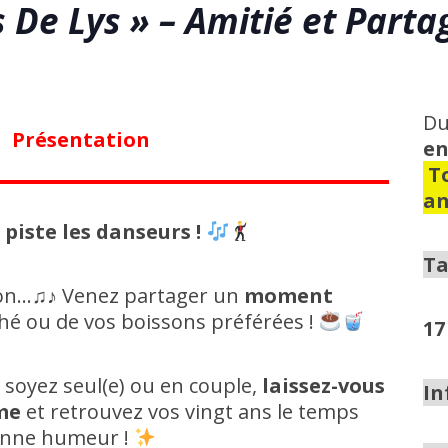
s De Lys » – Amitié et Parta
D
Présentation
en
To
an
piste les danseurs !
Ta
i bon…♫♪ Venez partager un
moment
hé ou de vos boissons préférées !
17
 soyez seul(e) ou en couple,
laissez-vous
In
me
et retrouvez vos vingt ans le temps
bonne humeur !