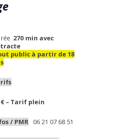
ge
urée
270 min avec
tracte
ut public à partir de 18
s
rifs
 € – Tarif plein
fos / PMR
06 21 07 68 51