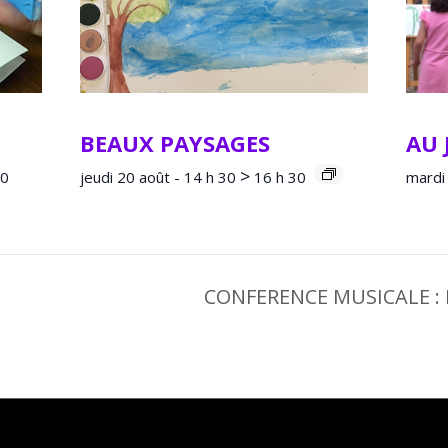
BEAUX PAYSAGES
AU 
>
30
jeudi 20 août - 14 h 30
16 h 30
mardi 
CONFERENCE MUSICALE :