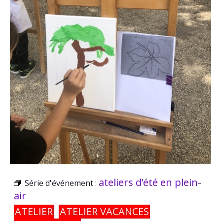
ateliers d’été en plein-
Série d'événement :
air
ATELIER
ATELIER VACANCES