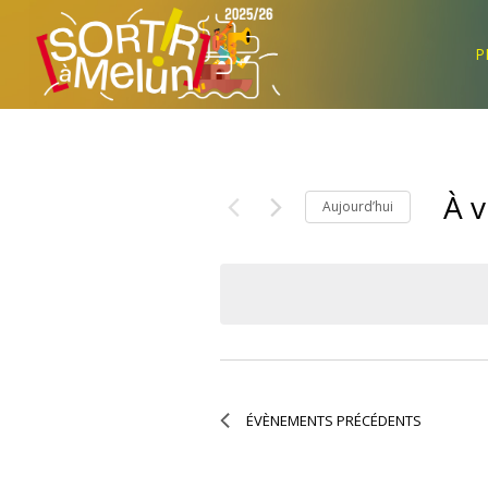
P
À v
Aujourd’hui
Séle
la
date
ÉVÈNEMENTS
PRÉCÉDENTS