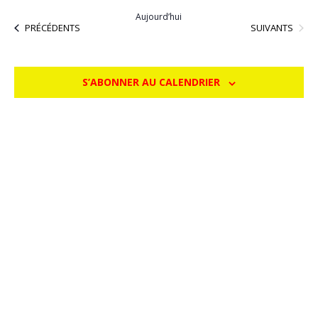
la
Aujourd’hui
date
ÉVÈNEMENTS
ÉVÈNEMENTS
SUIVANTS
PRÉCÉDENTS
S’ABONNER AU CALENDRIER