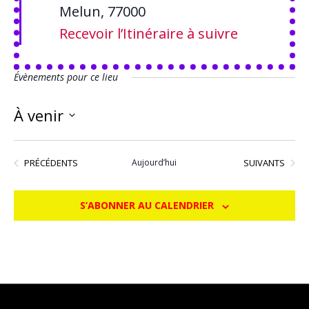
Melun
,
77000
Recevoir l’Itinéraire à suivre
Évènements pour ce lieu
À venir
Sélectionnez
une
ÉVÈNEMENTS
ÉVÈNEMENTS
PRÉCÉDENTS
SUIVANTS
Aujourd’hui
date.
S’ABONNER AU CALENDRIER