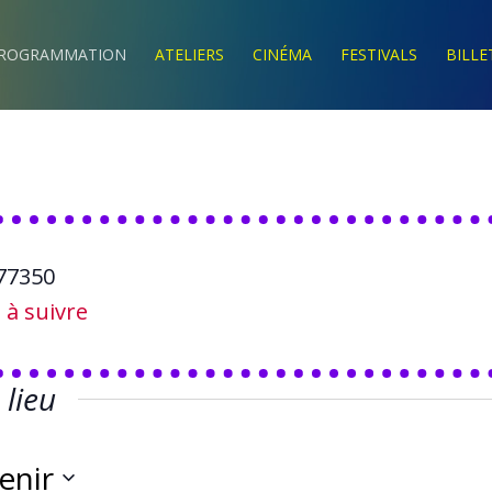
ROGRAMMATION
ATELIERS
CINÉMA
FESTIVALS
BILLE
77350
e à suivre
lieu
enir