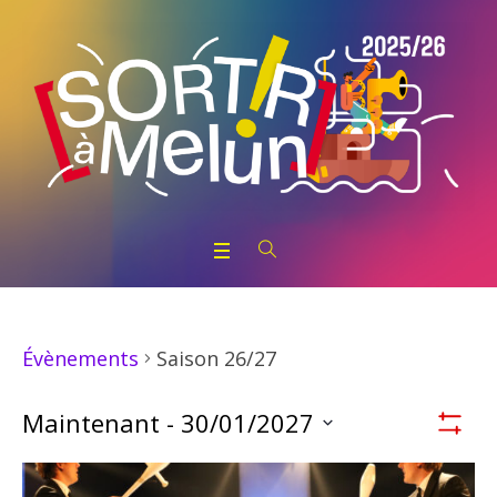
Saison 26/27
Évènements
Nav
Maintenant
 - 
30/01/2027
Montrer
Par
Sélectionnez
List
la