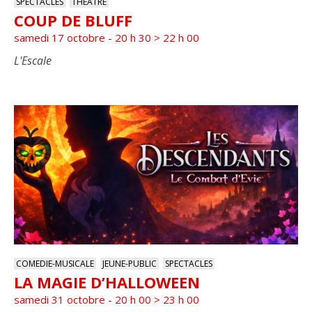
SPECTACLES
THEATRE
COUP DE BLUFF
samedi 17 octobre - 20 h 30
>
22 h 00
L'Escale
COMEDIE-MUSICALE
JEUNE-PUBLIC
SPECTACLES
LA MAGIE D’HALLOWEEN
samedi 31 octobre - 20 h 00
>
23 h 00