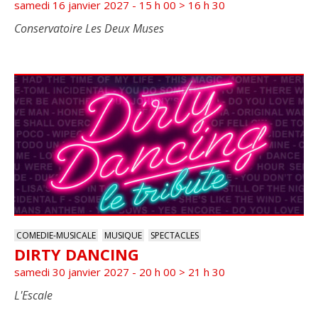
samedi 16 janvier 2027 - 15 h 00
>
16 h 30
Conservatoire Les Deux Muses
COMEDIE-MUSICALE
MUSIQUE
SPECTACLES
DIRTY DANCING
samedi 30 janvier 2027 - 20 h 00
>
21 h 30
L'Escale