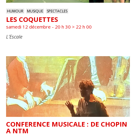
HUMOUR
MUSIQUE
SPECTACLES
LES COQUETTES
samedi 12 décembre - 20 h 30
>
22 h 00
L'Escale
CONFERENCE MUSICALE : DE CHOPIN
A NTM