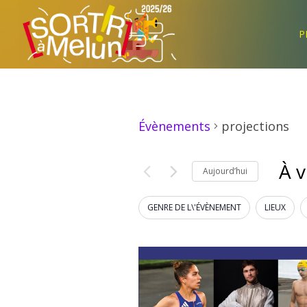
P
Évènements
projections
À v
Aujourd’hui
Séle
La
Filtres
GENRE DE L\'ÉVÈNEMENT
LIEUX
la
modification
date
de
List
l'une
des
Of
entrées
Events