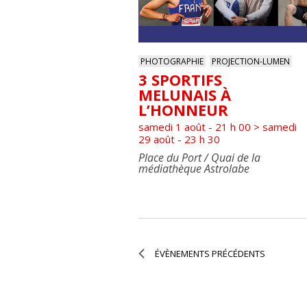
du
In
formulaire
entraînera
Photo
l'actualisation
View
PHOTOGRAPHIE
PROJECTION-LUMEN
de
3 SPORTIFS
la
MELUNAIS À
L’HONNEUR
liste
des
samedi 1 août - 21 h 00
>
samedi
29 août - 23 h 30
événements
Place du Port / Quai de la
avec
médiathèque Astrolabe
les
résultats
filtrés.
ÉVÈNEMENTS
PRÉCÉDENTS