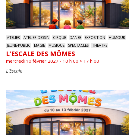
ATELIER
ATELIER-DESSIN
CIRQUE
DANSE
EXPOSITION
HUMOUR
JEUNE-PUBLIC
MAGIE
MUSIQUE
SPECTACLES
THEATRE
L’ESCALE DES MÔMES
mercredi 10 février 2027 - 10 h 00
>
17 h 00
L'Escale