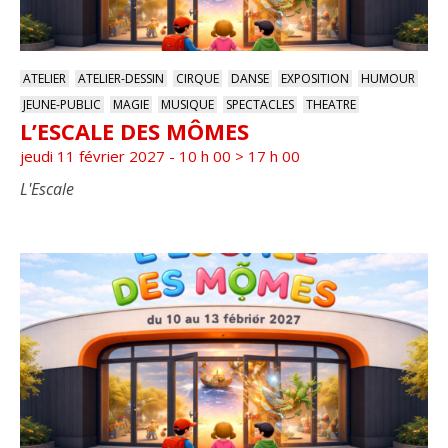
ATELIER
ATELIER-DESSIN
CIRQUE
DANSE
EXPOSITION
HUMOUR
JEUNE-PUBLIC
MAGIE
MUSIQUE
SPECTACLES
THEATRE
L’ESCALE DES MÔMES
jeudi 11 février 2027 - 10 h 00
>
17 h 00
L'Escale