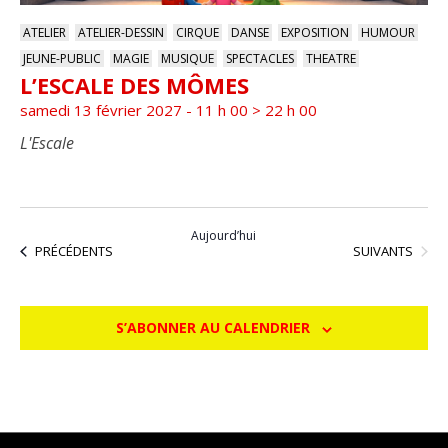
ATELIER
ATELIER-DESSIN
CIRQUE
DANSE
EXPOSITION
HUMOUR
JEUNE-PUBLIC
MAGIE
MUSIQUE
SPECTACLES
THEATRE
L’ESCALE DES MÔMES
samedi 13 février 2027 - 11 h 00
>
22 h 00
L'Escale
Aujourd’hui
ÉVÈNEMENTS
ÉVÈNEMENTS
SUIVANTS
PRÉCÉDENTS
S’ABONNER AU CALENDRIER