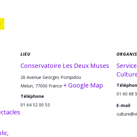
LIEU
ORGANIS
Conservatoire Les Deux Muses
Servic
Culture
26 Avenue Georges Pompidou
+ Google Map
Télépho
Melun
,
77000
France
01 60 68 
Téléphone
01 64 52 00 53
E-mail
ctacles
culture@vi
lic
,