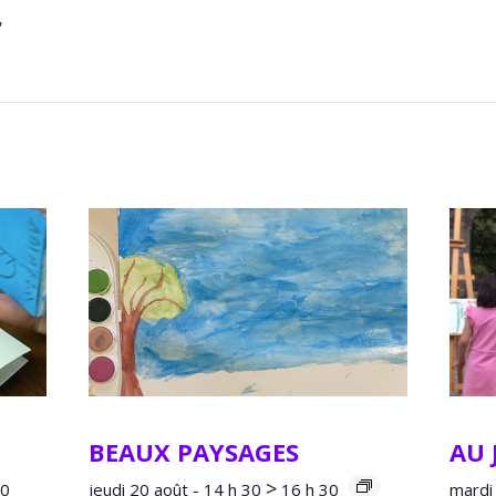
,
BEAUX PAYSAGES
AU 
>
30
jeudi 20 août - 14 h 30
16 h 30
mardi 