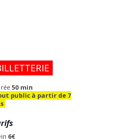
BILLETTERIE
rée
50 min
ut public à partir de 7
ns
rifs
ein
6€