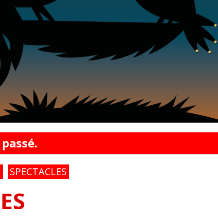
 passé.
E
SPECTACLES
ES