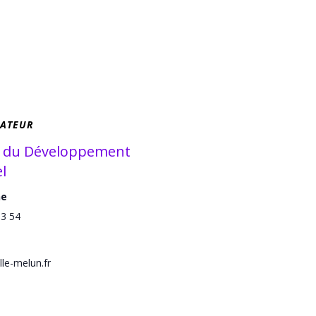
ATEUR
e du Développement
l
ne
53 54
lle-melun.fr