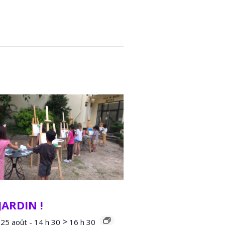
JARDIN !
>
25 août - 14 h 30
16 h 30