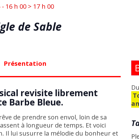
- 16 h 00
>
17 h 00
gle de Sable
Présentation
Du
ical revisite librement
To
nte Barbe Bleue.
a
rêve de prendre son envol, loin de sa
Ta
cassent à longueur de temps. Et voici
n. Il lui susurre la mélodie du bonheur et
Pl