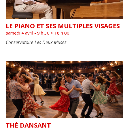
LE PIANO ET SES MULTIPLES VISAGES
samedi 4 avril - 9 h 30
>
18 h 00
Conservatoire Les Deux Muses
THÉ DANSANT