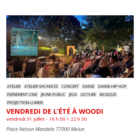
ATELIER
ATELIER-VACANCES
CONCERT
DANSE
DANSE-HIP-HOP
EVENEMENT-CINE
JEUNE-PUBLIC
JEUX
LECTURE
MUSIQUE
PROJECTION-LUMEN
VENDREDI DE L’ÉTÉ À WOODI
vendredi 31 juillet - 16 h 00
>
22 h 30
Place Nelson Mandela 77000 Melun