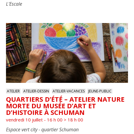
L'Escale
ATELIER
ATELIER-DESSIN
ATELIER-VACANCES
JEUNE-PUBLIC
QUARTIERS D’ÉTÉ – ATELIER NATURE
MORTE DU MUSÉE D’ART ET
D’HISTOIRE À SCHUMAN
vendredi 10 juillet - 16 h 00
>
18 h 00
Espace vert city - quartier Schuman