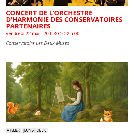
CONCERT DE L’ORCHESTRE
D’HARMONIE DES CONSERVATOIRES
PARTENAIRES
vendredi 22 mai - 20 h 30
>
22 h 00
Conservatoire Les Deux Muses
ATELIER
JEUNE-PUBLIC