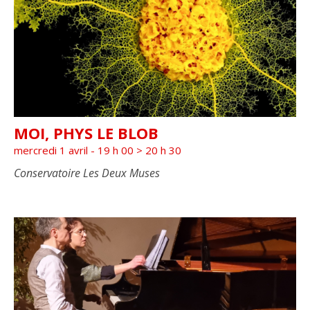
Con
Of
date
Events
In
Photo
View
MOI, PHYS LE BLOB
mercredi 1 avril - 19 h 00
>
20 h 30
Conservatoire Les Deux Muses