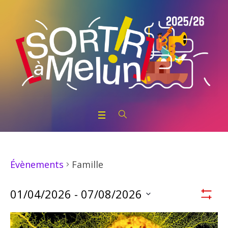
Famille
Évènements
Nav
01/04/2026
 - 
07/08/2026
Montrer
Par
Sélectionnez
List
la