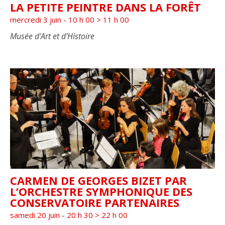
LA PETITE PEINTRE DANS LA FORÊT
mercredi 3 juin - 10 h 00
>
11 h 00
Musée d'Art et d'Histoire
CARMEN DE GEORGES BIZET PAR
L’ORCHESTRE SYMPHONIQUE DES
CONSERVATOIRE PARTENAIRES
samedi 20 juin - 20 h 30
>
22 h 00