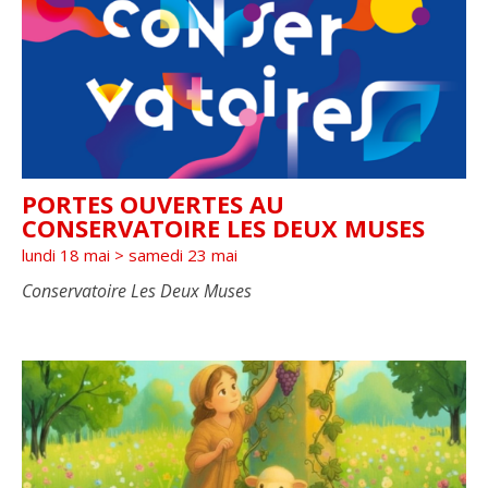
PORTES OUVERTES AU
CONSERVATOIRE LES DEUX MUSES
lundi 18 mai
>
samedi 23 mai
Conservatoire Les Deux Muses